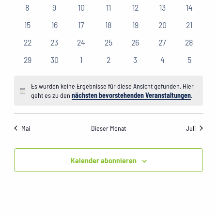
Veranstaltungen
Veranstaltungen
Veranstaltungen
Veranstaltungen
Veranstaltungen
Veranstaltungen
Veranstaltungen
Veransta
0
0
0
0
0
0
0
8
9
10
11
12
13
14
Veranstaltungen
Veranstaltungen
Veranstaltungen
Veranstaltungen
Veranstaltungen
Veranstaltungen
Veransta
0
0
0
0
0
0
0
15
16
17
18
19
20
21
Veranstaltungen
Veranstaltungen
Veranstaltungen
Veranstaltungen
Veranstaltungen
Veranstaltungen
Veransta
0
0
0
0
0
0
0
22
23
24
25
26
27
28
Veranstaltungen
Veranstaltungen
Veranstaltungen
Veranstaltungen
Veranstaltungen
Veranstaltungen
Veransta
0
0
0
0
0
0
0
29
30
1
2
3
4
5
Veranstaltungen
Veranstaltungen
Veranstaltungen
Veranstaltungen
Veranstaltungen
Veranstaltungen
Veransta
Es wurden keine Ergebnisse für diese Ansicht gefunden. Hier
Hinweis
geht es zu den
nächsten bevorstehenden Veranstaltungen
.
Mai
Dieser Monat
Juli
Kalender abonnieren