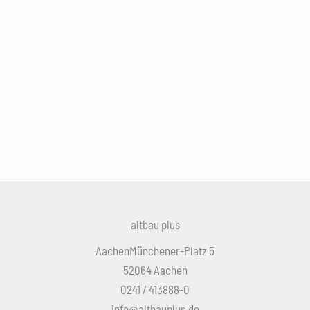
altbau plus
AachenMünchener-Platz 5
52064 Aachen
0241 / 413888-0
info@altbauplus.de