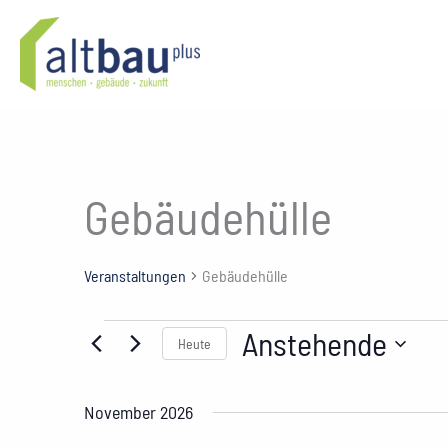
Zum
Inhalt
springen
Gebäudehülle
Veranstaltungen
Gebäudehülle
Veranstaltungen
Anstehende
Heute
Datum
wählen.
November 2026