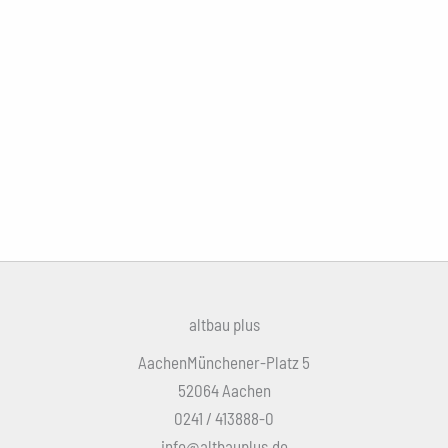
altbau plus
AachenMünchener-Platz 5
52064 Aachen
0241 / 413888-0
info@altbauplus.de