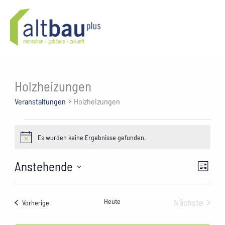
Zum
Inhalt
springen
Holzheizungen
Veranstaltungen
Holzheizungen
Veranstaltungen
Es wurden keine Ergebnisse gefunden.
Hinweis
Anstehende
Ansichte
Verans
Liste
Navigati
Ansich
Datum
wählen.
Naviga
Heute
Nächste
Veranstaltungen
Vorherige
Veranstal