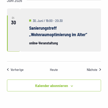
Juni 2026
DI.
Hervorgehoben
30. Juni / 19:00
-
20:30
30
Sanierungstreff
„Wohnraumoptimierung im Alter“
online-Veranstaltung
Veranstaltungen
Veranst
Vorherige
Heute
Nächste
Kalender abonnieren