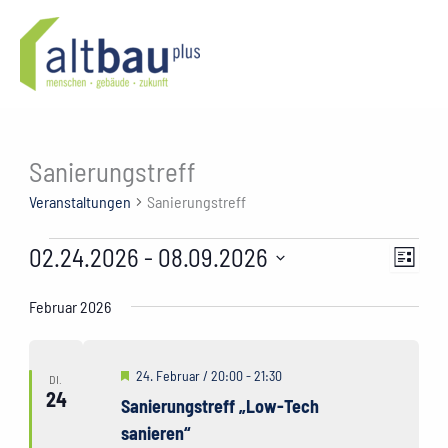
Zum
Inhalt
springen
Sanierungstreff
Veranstaltungen
Sanierungstreff
Veranstaltungen
02.24.2026
 - 
08.09.2026
Ansichte
Verans
Liste
Navigati
Ansich
Datum
wählen.
Februar 2026
Naviga
Hervorgehoben
24. Februar / 20:00
-
21:30
DI.
24
Sanierungstreff „Low-Tech
sanieren“