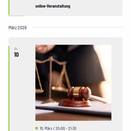
online-Veranstaltung
März 2026
DI.
10
Hervorgehoben
10. März / 20:00
-
21:30