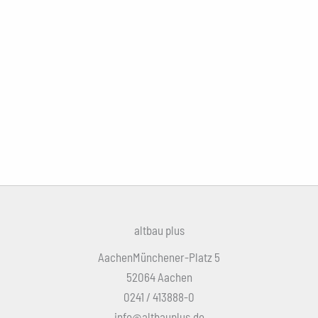
altbau plus
AachenMünchener-Platz 5
52064 Aachen
0241 / 413888-0
info@altbauplus.de