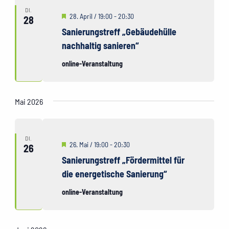
DI.
Hervorgehoben
28. April / 19:00
-
20:30
28
Sanierungstreff „Gebäudehülle
nachhaltig sanieren“
online-Veranstaltung
Mai 2026
DI.
Hervorgehoben
26. Mai / 19:00
-
20:30
26
Sanierungstreff „Fördermittel für
die energetische Sanierung“
online-Veranstaltung