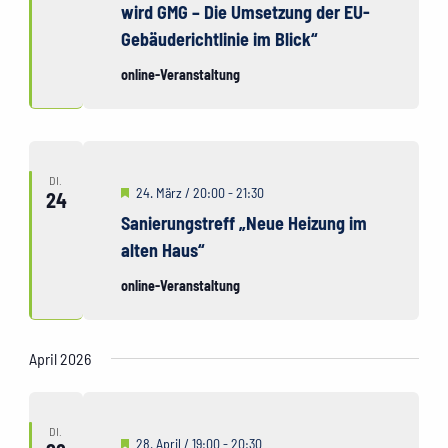
wird GMG – Die Umsetzung der EU-
Gebäuderichtlinie im Blick“
online-Veranstaltung
DI.
Hervorgehoben
24. März / 20:00
-
21:30
24
Sanierungstreff „Neue Heizung im
alten Haus“
online-Veranstaltung
April 2026
DI.
Hervorgehoben
28. April / 19:00
-
20:30