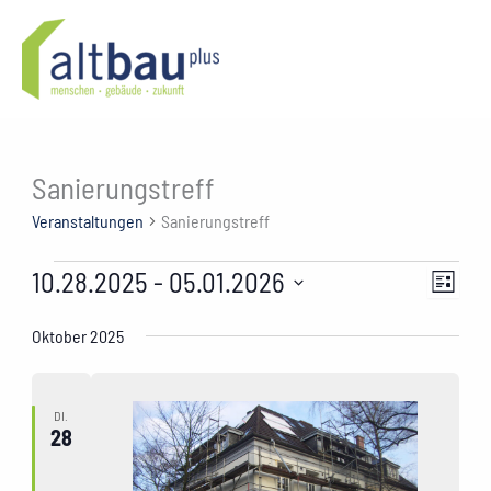
Zum
Inhalt
springen
Sanierungstreff
Veranstaltungen
Sanierungstreff
Veranstaltungen
10.28.2025
 - 
05.01.2026
Ansichte
Verans
Liste
Navigati
Ansich
Datum
wählen.
Oktober 2025
Naviga
DI.
28