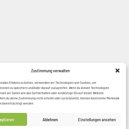
Zustimmung verwalten
imales Erlebnis zu bieten, verwenden wir Technologien wie Cookies, um
tionen zu speichern und/oder darauf zuzugreifen. Wenn du diesen Technologien
nnen wir Daten wie das Surfverhalten oder eindeutige IDs auf dieser Website
Wenn du deine Zustimmung nicht erteilst oder zurückziehst, können bestimmte Merkmale
n beeinträchtigt werden.
wir keine Gewähr übernehmen. Hinsichtlich der Fördermöglichkeiten erheben
eptieren
Ablehnen
Einstellungen ansehen
men finden Sie auf den Internetseiten der jeweiligen Fördergeber.