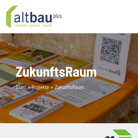
Zum
Inhalt
springen
ZukunftsRaum
Start
Projekte
ZukunftsRaum