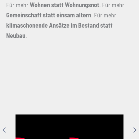
Für mehr
Wohnen statt Wohnungsnot
. Für mehr
Gemeinschaft statt einsam altern
. Für mehr
klimaschonende Ansätze im Bestand statt
Neubau
.