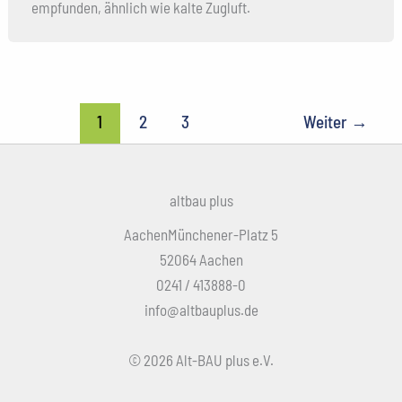
empfunden, ähnlich wie kalte Zugluft.
1
2
3
Weiter
→
altbau plus
AachenMünchener-Platz 5
52064 Aachen
0241 / 413888-0
info@altbauplus.de
© 2026 Alt-BAU plus e.V.