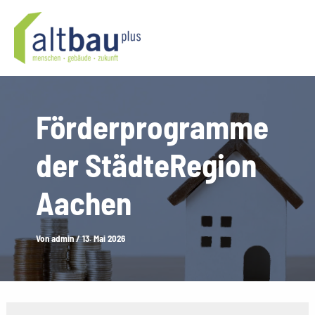
Zum
Inhalt
springen
Förderprogramme
der StädteRegion
Aachen
Von
admin
/
13. Mai 2026