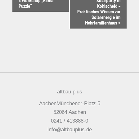
«
Workshop „Klima
Solarparty in
Puzzle“
Kohlscheid –
Navigation
Praktisches Wissen zur
Solarenergie im
Mehrfamilienhaus
»
altbau plus
AachenMünchener-Platz 5
52064 Aachen
0241 / 413888-0
info@altbauplus.de