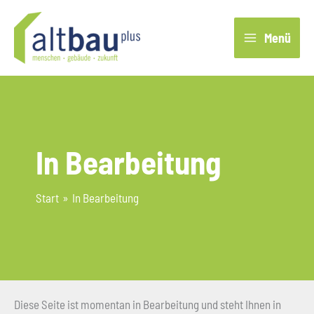
Zum
Inhalt
Menü
springen
In Bearbeitung
Start
In Bearbeitung
Diese Seite ist momentan in Bearbeitung und steht Ihnen in