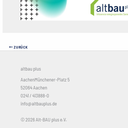
ZURÜCK
altbau plus
AachenMünchener-Platz 5
52064 Aachen
0241 / 413888-0
info@altbauplus.de
© 2026 Alt-BAU plus e.V.