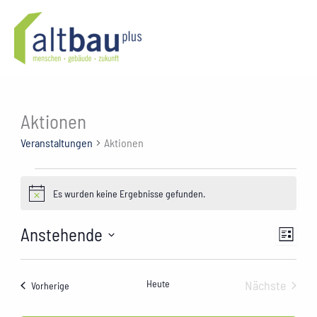
Zum
Inhalt
springen
Aktionen
Veranstaltungen
Aktionen
Veranstaltungen
Es wurden keine Ergebnisse gefunden.
Hinweis
Anstehende
Ansichte
Verans
Liste
Navigati
Ansich
Datum
wählen.
Naviga
Heute
Nächste
Veranstaltungen
Vorherige
Veranstal