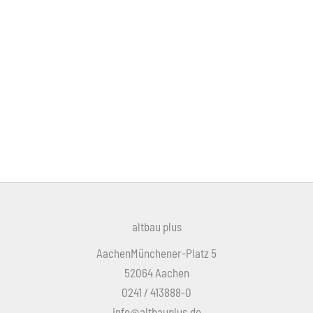
altbau plus
AachenMünchener-Platz 5
52064 Aachen
0241 / 413888-0
info@altbauplus.de