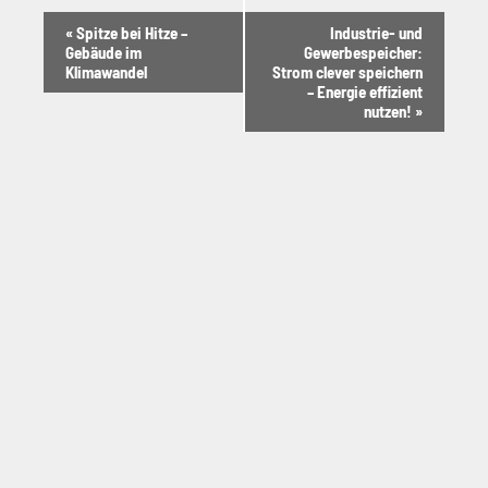
Veranstaltung-
«
Spitze bei Hitze –
Industrie- und
Gebäude im
Gewerbespeicher:
Navigation
Klimawandel
Strom clever speichern
– Energie effizient
nutzen!
»