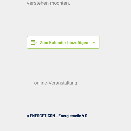
verstehen möchten.
Zum Kalender hinzufügen
online-Veranstaltung
«
ENERGETICON – Energiemeile 4.0
Veranstaltung-
Navigation