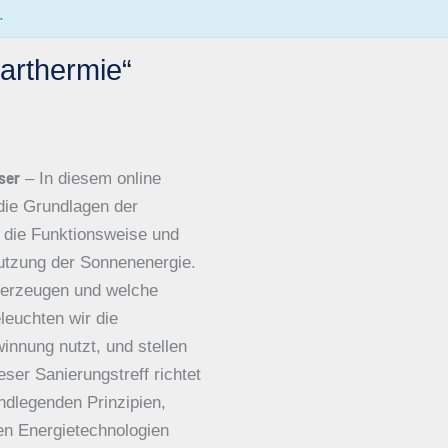
.
larthermie“
ser
– In diesem online
 die Grundlagen der
n die Funktionsweise und
utzung der Sonnenenergie.
e erzeugen und welche
euchten wir die
nnung nutzt, und stellen
eser Sanierungstreff richtet
undlegenden Prinzipien,
en Energietechnologien