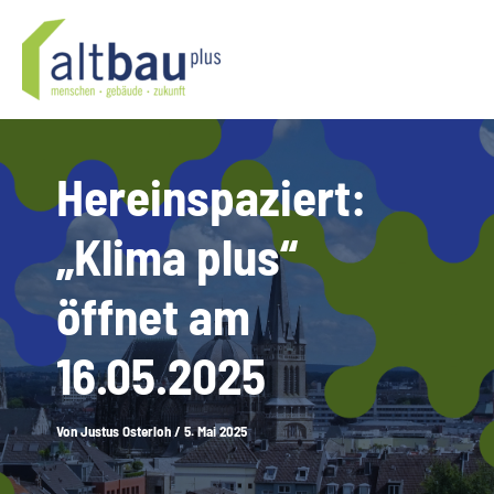
Zum
Inhalt
springen
Hereinspaziert:
„Klima plus“
öffnet am
16.05.2025
Von
Justus Osterloh
/
5. Mai 2025