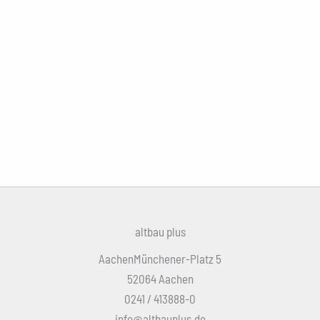
altbau plus
AachenMünchener-Platz 5
52064 Aachen
0241 / 413888-0
info@altbauplus.de