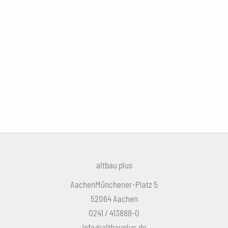
altbau plus
AachenMünchener-Platz 5
52064 Aachen
0241 / 413888-0
info@altbauplus.de