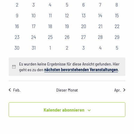
Veranstaltungen
Veranstaltungen
Veranstaltungen
Veranstaltungen
Veranstaltungen
Veranstaltungen
Veranstaltungen
Veranst
0
0
0
0
0
0
0
2
3
4
5
6
7
8
Veranstaltungen
Veranstaltungen
Veranstaltungen
Veranstaltungen
Veranstaltungen
Veranstaltungen
Veransta
0
0
0
0
0
0
0
9
10
11
12
13
14
15
Veranstaltungen
Veranstaltungen
Veranstaltungen
Veranstaltungen
Veranstaltungen
Veranstaltungen
Veransta
0
0
0
0
0
0
0
16
17
18
19
20
21
22
Veranstaltungen
Veranstaltungen
Veranstaltungen
Veranstaltungen
Veranstaltungen
Veranstaltungen
Veransta
0
0
0
0
0
0
0
23
24
25
26
27
28
29
Veranstaltungen
Veranstaltungen
Veranstaltungen
Veranstaltungen
Veranstaltungen
Veranstaltungen
Veransta
0
0
0
0
0
0
0
30
31
1
2
3
4
5
Veranstaltungen
Veranstaltungen
Veranstaltungen
Veranstaltungen
Veranstaltungen
Veranstaltungen
Veransta
Es wurden keine Ergebnisse für diese Ansicht gefunden. Hier
Hinweis
geht es zu den
nächsten bevorstehenden Veranstaltungen
.
Feb.
Dieser Monat
Apr.
Kalender abonnieren