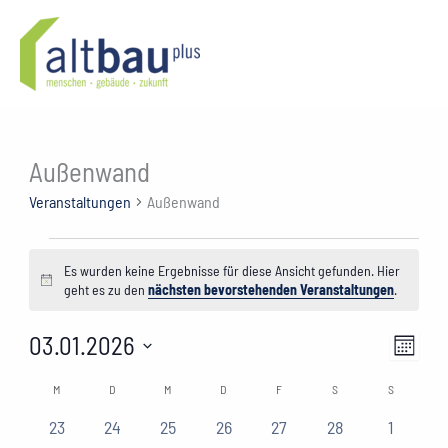
Zum
Inhalt
springen
Außenwand
Veranstaltungen
Außenwand
Veranstaltungen
Es wurden keine Ergebnisse für diese Ansicht gefunden. Hier
Hinweis
geht es zu den
nächsten bevorstehenden Veranstaltungen
.
03.01.2026
Ansichte
Verans
Monat
Navigati
Ansich
Datum
M
MONTAG
D
DIENSTAG
M
MITTWOCH
D
DONNERSTAG
F
FREITAG
S
SAMSTAG
S
SONNTAG
Kalender
wählen.
Naviga
von
0
0
0
0
0
0
0
23
24
25
26
27
28
1