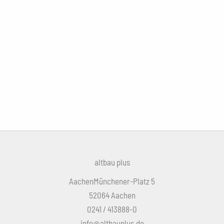
altbau plus
AachenMünchener-Platz 5
52064 Aachen
0241 / 413888-0
info@altbauplus.de