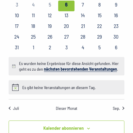
Veranstaltungen
Veranstaltungen
Veranstaltungen
Veranstaltungen
Veranstaltungen
Veranstaltungen
Veranstaltungen
Veransta
0
0
0
0
0
0
0
3
4
5
6
7
8
9
Veranstaltungen
Veranstaltungen
Veranstaltungen
Veranstaltungen
Veranstaltungen
Veranstaltungen
Veransta
0
0
0
0
0
0
0
10
11
12
13
14
15
16
Veranstaltungen
Veranstaltungen
Veranstaltungen
Veranstaltungen
Veranstaltungen
Veranstaltungen
Veransta
0
0
0
0
0
0
0
17
18
19
20
21
22
23
Veranstaltungen
Veranstaltungen
Veranstaltungen
Veranstaltungen
Veranstaltungen
Veranstaltungen
Veransta
0
0
0
0
0
0
0
24
25
26
27
28
29
30
Veranstaltungen
Veranstaltungen
Veranstaltungen
Veranstaltungen
Veranstaltungen
Veranstaltungen
Veransta
0
0
0
0
0
0
0
31
1
2
3
4
5
6
Veranstaltungen
Veranstaltungen
Veranstaltungen
Veranstaltungen
Veranstaltungen
Veranstaltungen
Veransta
Es wurden keine Ergebnisse für diese Ansicht gefunden. Hier
Hinweis
geht es zu den
nächsten bevorstehenden Veranstaltungen
.
Es gibt keine Veranstaltungen an diesem Tag.
Hinweis
Juli
Dieser Monat
Sep.
Kalender abonnieren