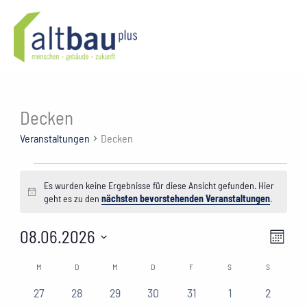
Zum
Inhalt
springen
Decken
Veranstaltungen
Decken
Veranstaltungen
Es wurden keine Ergebnisse für diese Ansicht gefunden. Hier
Hinweis
geht es zu den
nächsten bevorstehenden Veranstaltungen
.
08.06.2026
Ansichte
Verans
Monat
Navigati
Ansich
Datum
M
MONTAG
D
DIENSTAG
M
MITTWOCH
D
DONNERSTAG
F
FREITAG
S
SAMSTAG
S
SONNTAG
Kalender
wählen.
Naviga
von
0
0
0
0
0
0
0
27
28
29
30
31
1
2