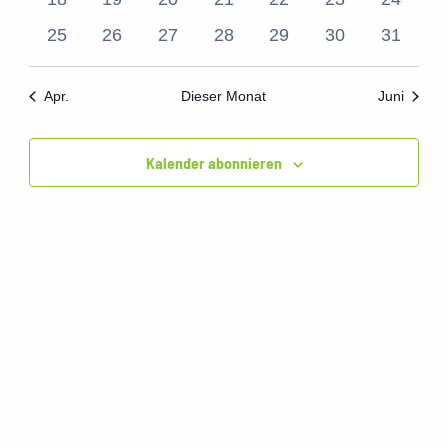
Veranstaltungen
Veranstaltungen
Veranstaltungen
Veranstaltungen
Veranstaltungen
Veranstaltunge
Veranst
0
0
0
0
0
0
0
25
26
27
28
29
30
31
Veranstaltungen
Veranstaltungen
Veranstaltungen
Veranstaltungen
Veranstaltungen
Veranstaltunge
Veranst
Apr.
Dieser Monat
Juni
Kalender abonnieren